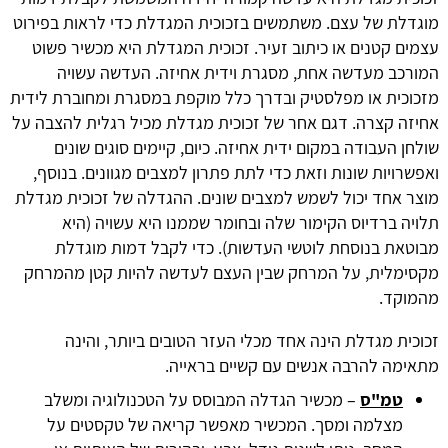
מוגדלת של עצם. משתמשים בזכוכית המגדלת כדי לראות בפירוט
עצמים קטנים או כיתוב זעיר. זכוכית המגדלת היא מכשיר פשוט
המורכב מעדשה אחת, מסגרת וידית אחיזה. העדשה עשויה
מזכוכית או מפלסטיק ובדרך כלל מוקפת במסגרת ומחוברת לידית
אחיזה קצרה. דגם אחר של זכוכית מגדלת מכיל רגלית להצבה על
שולחן העבודה במקום ידית אחיזה. כיום, קיימים סוגים שונים
ואפשרויות שונות וזאת כדי לתת פתרון למצבים מגוונים. בנוסף,
מוצר אחד יכול לשמש למצבים שונים. ההגדלה של זכוכית מגדלת
תלויה ברדיוס הקימור שלה ובחומר שממנו היא עשויה (היא
מבוטאת בנוסחת לוטשי העדשות). כדי לקבל דמות מוגדלת
מקסימלית, על המרחק שבין העצם לעדשה להיות קטן מהמרחק
מהמוקד.
זכוכית מגדלת הינה אחד מכלי העזר הטובים ביותר, והינה
מתאימה להרבה אנשים עם קשיים בראייה.
טמ"ס
– מכשיר הגדלה המבוסס על הטכנולוגיה ומשלב
מצלמה ומסך. המכשיר מאפשר קריאה של טקסטים על