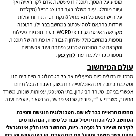
מופיע על המסך. תוכנה זו משמשת אדם לקוי ראייה ואף
עיוור מוחלט. עיור משלב בעבודתו צג ברייל (מקלדת
עליה יש תאים כל תא מחיל 8 נקודות. הנקודות עולות
ויורדות בהתאם למה שכתוב במחשב בברייל). התוכנה
מקריאה באינטרנט, בדפי WORD ובעוד תוכניות פעילות
נוספות במחשב כולל שולחן העבודה או פתיחה של תוכנות
והקראת שם התוכנה שכרגע נפתחה ועוד אפשרויות
נוספות. כדי ללמוד עוד
לחץ כאן
.
עולם המיחשוב
מרכזיים גדולים כיום מפעילים את כל הטכנולוגיה הייחודית הזו,
ומשלבת בתוכה את האוכלוסייה הזו בשוק העבודה בכל תחום
אפשרי בניהם, משרד הביטחון, בתי המשפט, עמותות שונות, משרד
החינוך, משרדי עו"ד, מורים, טכנאי מחשב, הנדסאים, יועצים ועוד.
מחסום הראייה כבר לא שם. הטכנולוגיה הנגישה והפיכת
המחשב לכלי הכרחי ויעיל עבור כל משרד, הם הגורמים
לקידום ושיפור כל מעצור. כיום, המחשב הינו חלק אינטגראלי
וחיוני אשר משפר ומייעל את כוח האדם, הן בפן האישי והן בפן