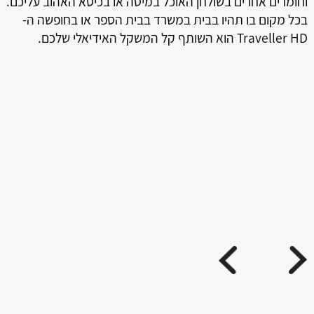
וחומרים אחרים בשולחן האוכל במיטה או בכיסא האהוב עליכם.
בכל מקום בו תהיו בבית במשרד בבית הספר או בחופשה ה-
Traveller HD הוא השותף קל המשקל האידיאלי שלכם.
ה
טמ
ני