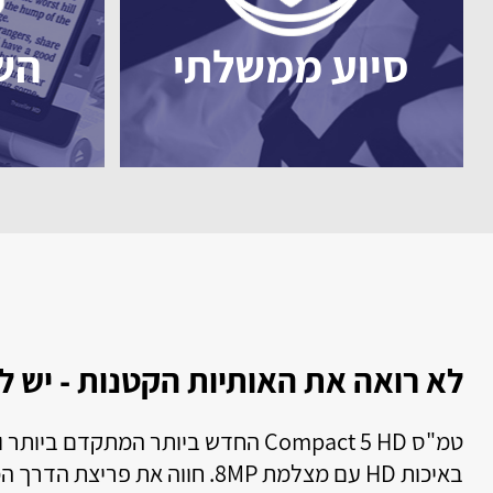
סיוע ממשלתי
הש
ות הקטנות - יש לנו מה להציע לך
ט
ס Compact 5 HD החדש ביותר המתקדם ביותר והאיכותי ביותר!! טמ"ס
ט
באיכות HD עם מצלמת 8MP. חווה את פריצת הדרך המהפכנית בתחום הטמ"סים
ל