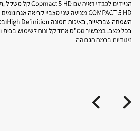
הניידים לכבדי ראיה עם Copmact 5 HD קל משקל ,תמיד בפוקוס וקל לשימוש. ה-
ל
COM מציעה שני מצביי קריאה אגרונומים שונים. גלו מחדש את
פ
השמחה שבראייה, באיכות תמונה High Definitionובטכנולוגיית הפוקוס האוטומטי
פ
חד קל ונוח לשימוש בבית ובדרך. הגדלה חדות גבוהה,
פ
ר
ח
מ
ח
ח