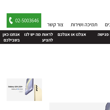
02-5003646
ים
תמיכה ושירות
צור קשר
אצלנו או אצלכם
לראות מה יש לנו
אנחנו כאן
של
להציע
בשבילכם