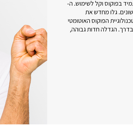
שימוש.
שוט - תפריט מסודר בצורה של רשימה.
שוט- תצוגה גדולה בניגודיות גבוהה.
שוט- נגיעה ארוכה ולא נגיעה קצרה מונעת טעויות בנגיעה
צונית.
כם- כי מעבר להתקשרות טלפונית ניתן לעשות עוד דברים
עורר ועוד אפליקציות מהחנות PLAY
כם- כי ניתן לבצע חיפוש או הזנה של טקסטים בדיבור אל 
כם- סידור אנשי הקשר לפי הצורך שלך. כולל 3 חיוגים מהירים בתפריט הבית.