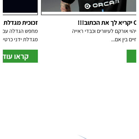
זכוכית מגדלת ידני כרטיס easyPOCKET
מחפש הגדלה עם תאורה קל ונוח לנשיאה? זכוכית
מגדלת ידני כרטיס...
קראו עוד