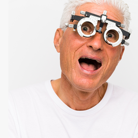
 בכל מקום
תו
תאורה לקריאה הנצמדת מעל המשקפיים (Clip on) נצמדת בצורה חזקה ויציבה,
ומר הקריאה ככה שהתאורה מכסה את כל שטח
בתח
מכבידה על המשקפיים. מוצר איכותי ביותר עם אור
בהיר וחזק Extra bright led , כאשר לא מעוניינים להשתמש ניתן לקפל את
לתו
רה עובדת על סוללות המאפשרות שימוש לזמן רב.