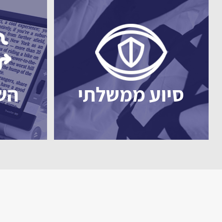
סיוע ממשלתי
הש