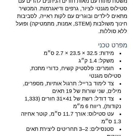
משטח פתוח עם מאות חורים הניתנים להרים עם
סטילוס מגנטי לציור, גרפים ודיאגרמות. המכשיר
מתאים לילדים ובוגרים עם לקות ראייה, לסביבות
חינוך משולבות (STEM, אמנות, מתמטיקה) ופועל
ללא סוללות.
מפרט טכני
מידות: 32.5 × 23.5 × 2.7 ס״מ
משקל: 1.4 ק״ג
חומרים: פלסטיק קשיח, כדורי מתכת,
סטילוס מגנטי
צד לימוד ברייל: תרגול אותיות, מספרים,
מילים, שני שורות של 19 תאים
צד דודל: רשת של 41×31 חורים (1,333
נקודות), ריווח 6 מ״מ
עט סטילוס: אורך 11.7 ס״מ, קוטר אחיזה
1.3 ס״מ
סטנסילים: 2–3 תחריטים ליצירת תאים