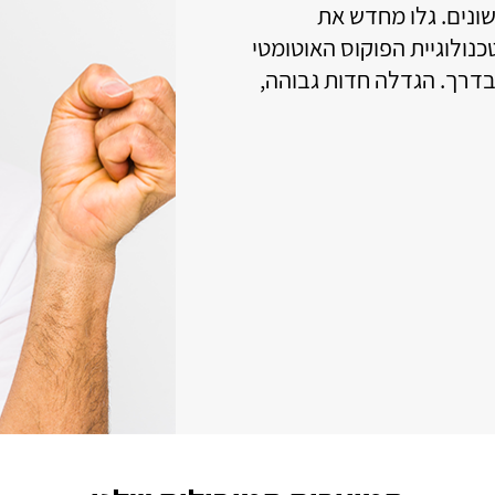
וט - תפריט מסודר בצורה של רשימה.
וט- תצוגה גדולה בניגודיות גבוהה.
וט- נגיעה ארוכה ולא נגיעה קצרה מונעת טעויות בנגיעה 
ונית.
ם- כי מעבר להתקשרות טלפונית ניתן לעשות עוד דברים- 
ורר ועוד אפליקציות מהחנות PLAY
ם- כי ניתן לבצע חיפוש או הזנה של טקסטים בדיבור אל ה
- סידור אנשי הקשר לפי הצורך שלך. כולל 3 חיוגים מהירים בתפריט הבית.