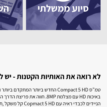
סיוע ממשלתי
הש
ת הקטנות - יש לנו מה להציע לך
טל
Compact 5 HD החדש ביותר המתקדם ביותר והאיכותי ביותר!! טמ"ס
טל
באיכות HD עם מצלמת 8MP. חווה את פריצת הדרך המהפכנית בתחום הטמ"סים
למ
הניידים לכבדי ראיה עם Copmact 5 HD קל משקל ,תמיד בפוקוס וקל לשימוש. ה-
לש