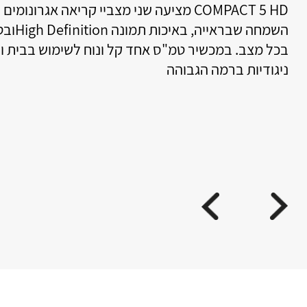
C מציעה שני מצביי קריאה אגרונומים שונים. גלו מחדש את
פש
השמחה שבראייה, באיכות תמונה High Definitionובטכנולוגיית הפוקוס האוטומטי
פש
 קל ונוח לשימוש בבית ובדרך. הגדלה חדות גבוהה,
פש
רצ
חכ
מע
חכ
חכם