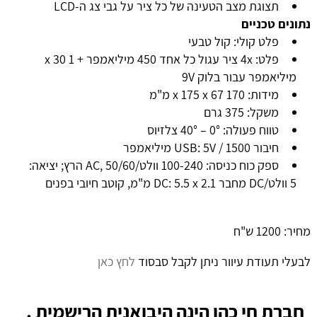
תצוגת מצב הטעינה של כל ציר על גבי צג ה-LCD
נתונים טכניים
פלט קולי: קול טבעי
פלט: 4x ציר עגול כל אחד 450 מיליאמפר + 1 x 30
מיליאמפר עבור בלוק 9V
מידות: 170 x 175 x 67 מ"מ
משקל: 375 גרם
טווח פעולה: 0° – 40° צלזיוס
חיבור USB: 5V / 1500 מיליאמפר
ספק כוח כניסה: 100-240 וולט/AC, 50/60 הרץ; יציאה:
5 וולט/DC מחבר DC: 5.5 x 2.1 מ"מ, קוטב חיובי בפנים
מחיר: 1200 ש"ח
לבעלי תעודת עיוור ניתן לקבל סבסוד
לחץ כאן
חברת חי כהן הינה היבואנית הרישמית .