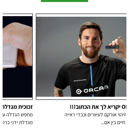
זכוכית מגדלת ידני כרטיס easyPOCKET
מחפש הגדלה עם תאורה קל ונוח לנשיאה? זכוכית
מגדלת ידני כרטיס...