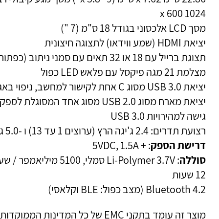
1024 x 600
מסך LCD אלכסוני בגודל 18 ס"מ (7 ")
יציאת HDMI (שמע ווידאו) לתצוגה חיצונית
תצוגת ברייל עם 18 או 32 תאים עם סמני ניתוב (כפתור אחד לתא)
מצלמת 21 מגה פיקסל עם פלאש LED כפול
יציאת USB 3.0 מסוג C אחת לקישור למחשב, ניפוי באגים והטענת סוללה.
יציאת מארח מסוג USB 2.0 מסוג אחד המסוגלת לספק 500 mA
גישה למהירויות USB 3.0
רצועת תדרים: 2.4 ג'יגה הרץ (ערוצים 1 עד 13) ו -5.0 ג'יגה הרץ
דרישת הספק
: + 5VDC, 1.5A
סוללה
: Li-Polymer 3.7V סמלי, 100
12 שעות
Bluetooth 4.2 (מצב כפול: BLE וקלאסי)