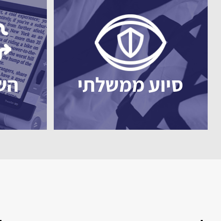
סיוע ממשלתי
הש