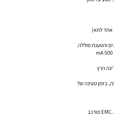
5 מיליאמפר / שעה, בזמן טעינה של
מוצר זה עומד בתקני EMC של כל המדינות הממוקדות. EMC מורכב