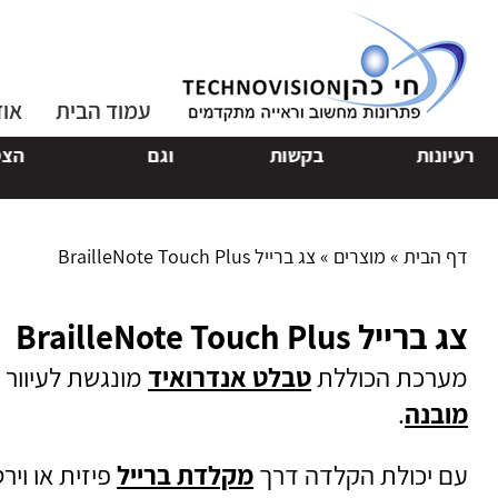
עמוד הבית
אוד
רעיונות
בקשות
וגם
הצטרפ
דף הבית
»
מוצרים
»
צג ברייל BrailleNote Touch Plus
צג ברייל BrailleNote Touch Plus
מערכת הכוללת
טבלט אנדרואיד
מונגשת לעיוור ע
מובנה
.
עם יכולת הקלדה דרך
מקלדת ברייל
פיזית או ויר