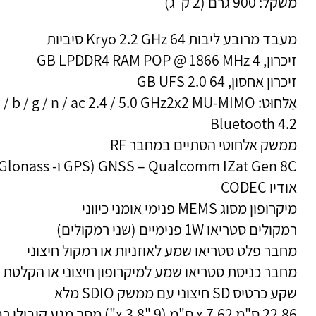
משקל: 900 גרם (2 ק"ג)
מעבד מרובע ליבות Kryo 2.2 GHz 64 סיביות
זיכרון, 4 GB LPDDR4 RAM POP @ 1866 MHz
זיכרון אחסון, 64 GB UFS 2.0
אַלחוּט: Wi-Fi 802.11a / b / g / n / ac 2.4 / 5.0 GHz2x2 MU-MIMO
Bluetooth 4.2
ממשק אלחוטי הסתיים במחבר RF
GNSS – Qualcomm IZat Gen 8C (GPS ו- Glonass)
אודיו CODEC
מיקרופון מסוג MEMS פנימי אומני כיווני
רמקולים סטריאו 1W פנימיים (שני רמקולים)
מחבר פלט סטריאו שמע לאוזניות או רמקול חיצוני
מחבר כניסת סטריאו שמע למיקרופון חיצוני או הקלטת ש
שקע כרטיס SD חיצוני עם ממשק SDIO מלא
22.86 ס"מ x 7.62 ס"מ (9 "x 3.8") מסך 