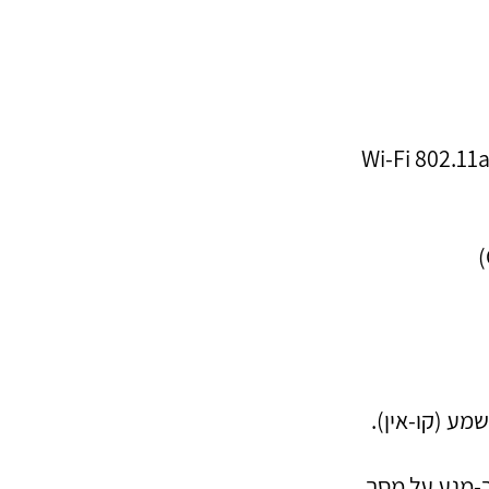
מע (קו-אין).
מגע קיבולי רב-מגע על מסך