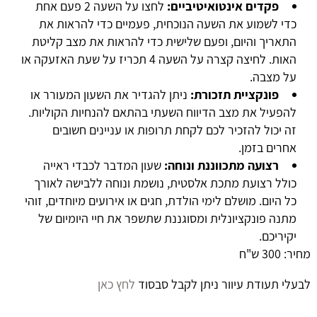
פקדים אינטואיטיביים:
לחצו על השעה 2 פעם אחת
כדי לשמוע את השעה הנוכחית, פעמיים כדי להראות את
התאריך והיום, ופעם שלישית כדי להראות את מצב קליטת
האות. לחיצה קצרה על השעה 4 תכריז על שעת האזעקה או
על מצבה.
פונקציית תזכורת:
ניתן להגדיר את השעון המעורר או
להפעיל את מצב הדיווח השעתי בהתאם להנחיות הקוליות.
זה יכול להזכיר לכם לקחת תרופות או עניינים חשובים
אחרים בזמן.
רצועה מתכווננת ונוחה:
שעון המדבר לכבדי ראייה
כולל רצועת מתכת אלסטית, נושמת ונוחה ללבישה לאורך
כל היום. מושלם לימי הולדת, חגים או אירועים מיוחדים, זוהי
מתנה פונקציונלית ומסוגננת שתשפר את חיי היומיום של
יקיריכם.
מחיר: 300 ש"ח
לבעלי תעודת עיוור ניתן לקבל סבסוד
לחץ כאן